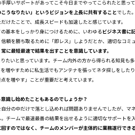
の手厚いサポートがあってこそ今日までやってこられたと思って
のこうなりたい」というビジョンを上長に共有すること
でした
ただけたことで、成長スピードも加速したと感じています。
ての基本をしっかり身につけるために、いわゆる
ビジネス書に
、信頼を勝ち取るために「即レス」しようだとか、適切なコミ
。
常に最短最速で結果を出すことを意識しています。
ありたいと思っています。チーム内外の方から得られる知見も多
しを増やすために私生活でもアンテナを張ってネタ探しをした
接点を増やす」ことが重要だと考えています。
ら意識し始めたこともあるのでしょうか？
を自分の中だけで落とし込めれば問題ありませんでしたが、マ
ん。チームで最速最善の結果を出せるように適切なサポートを
に回すのではなく、チームのメンバーが主体的に業務遂行でき