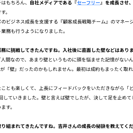
チはもちろん、
自社メディアである『
セーフリー
』を成長させ
です。
客のビジネス成長を支援する『顧客成長戦略チーム』のマネー
ト業務も行うようになりました。
業務に挑戦してきたんですね。入社後に直面した壁などはあり
ブ人間なので、あまり壁というものに頭を悩ませた記憶がない
てが「壁」だったのかもしれません。最初は成約もまったく取
たことも楽しくて、上長にフィードバックをいただきながら「
を回していきました。壁と言えば壁でしたが、決して足を止め
います。
取り組まれてきたんですね。吉井さんの成長の秘訣を教えてく