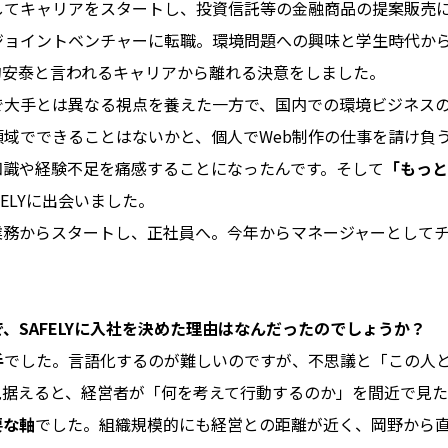
してキャリアをスタートし、投資信託等の金融商品の提案販売
ジョイントベンチャーに転職。環境問題への興味と学生時代か
的安泰と言われるキャリアから離れる決意をしました。
で大手とは異なる視点を養えた一方で、国内での環境ビジネス
域でできることはないかと、個人でWeb制作の仕事を請け負
知識や経験不足を痛感することになったんです。そして
「もっと
ELYに出会いました。
業務からスタートし、正社員へ。今年からマネージャーとして
、SAFELYに入社を決めた理由はなんだったのでしょうか？
手
でした。言語化するのが難しいのですが、不思議と「この人
見据えると、経営者が「何を考えて行動するのか」を間近で見た
要な軸
でした。組織規模的にも経営との距離が近く、岡野から