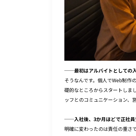
──
最初はアルバイトとしての
そうなんです。個人でWeb制作
礎的なところからスタートしまし
ッフとのコミュニケーション、
──
入社後、
3か月ほどで正社
明確に変わったのは責任の重さ